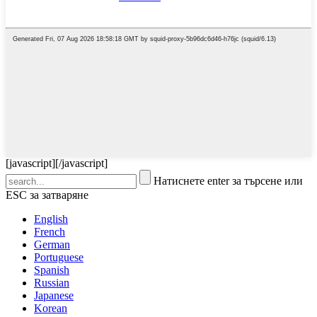
[javascript]
[/javascript]
Натиснете enter за търсене или
ESC за затваряне
English
French
German
Portuguese
Spanish
Russian
Japanese
Korean