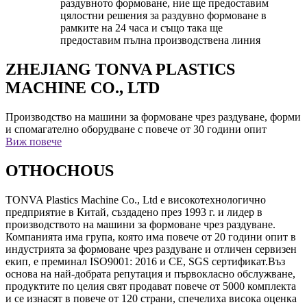
раздувното формоване, ние ще предоставим
цялостни решения за раздувно формоване в
рамките на 24 часа и също така ще
предоставим пълна производствена линия
ZHEJIANG TONVA PLASTICS
MACHINE CO., LTD
Производство на машини за формоване чрез раздуване, форми
и спомагателно оборудване с повече от 30 години опит
Виж повече
ОТНОСНО
US
TONVA Plastics Machine Co., Ltd е високотехнологично
предприятие в Китай, създадено през 1993 г. и лидер в
производството на машини за формоване чрез раздуване.
Компанията има група, която има повече от 20 години опит в
индустрията за формоване чрез раздуване и отличен сервизен
екип, е преминал ISO9001: 2016 и CE, SGS сертификат.Въз
основа на най-добрата репутация и първокласно обслужване,
продуктите по целия свят продават повече от 5000 комплекта
и се изнасят в повече от 120 страни, спечелиха висока оценка