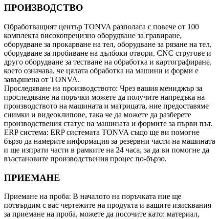
ПРОИЗВОДСТВО
Обработващият център TONVA разполага с повече от 100
комплекта високопрецизно оборудване за гравиране,
оборудване за прокарване на тел, оборудване за рязане на тел,
оборудване за пробиване на дълбоки отвори, CNC стругове и
друго оборудване за тестване на обработка и картографиране,
което означава, че цялата обработка на машини и форми е
завършена от TONVA.
Проследяване на производството: Чрез вашия мениджър за
проследяване на поръчки можете да получите напредъка на
производството на машината и матрицата, ние предоставяме
снимки и видеоклипове, така че да можете да разберете
производствения статус на машината и формите за първи път.
ERP система: ERP системата TONVA също ще ви помогне
бързо да намерите информация за резервни части на машината
и ще изпрати части в рамките на 24 часа, за да ви помогне да
възстановите производствения процес по-бързо.
ПРИЕМАНЕ
Приемане на проба: В началото на поръчката ние ще
потвърдим с вас чертежите на продукта и вашите изисквания
за приемане на проба, можете да посочите като: материал,