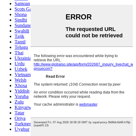
Samoan
Scots Gaelic
Shona
Sindhi
Sundanese
Swahili
Tajik
Tamil
Telugu
Thai
Ukrainian
Urdu
Uzbek
Vietnamese
Welsh
Xhosa
Yiddish
Yoruba
Zulu
Kinyarwanda
Tatar
Oriya
Turkmen
Uyghur