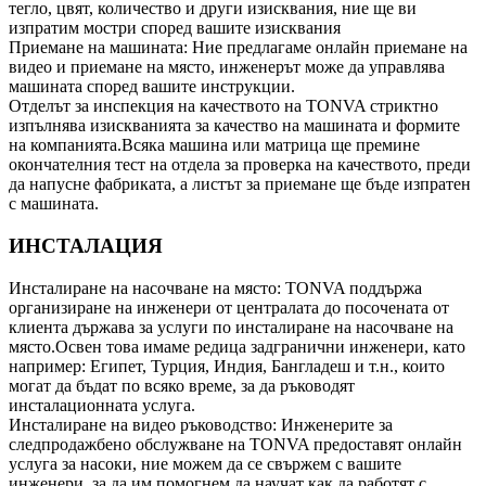
тегло, цвят, количество и други изисквания, ние ще ви
изпратим мостри според вашите изисквания
Приемане на машината: Ние предлагаме онлайн приемане на
видео и приемане на място, инженерът може да управлява
машината според вашите инструкции.
Отделът за инспекция на качеството на TONVA стриктно
изпълнява изискванията за качество на машината и формите
на компанията.Всяка машина или матрица ще премине
окончателния тест на отдела за проверка на качеството, преди
да напусне фабриката, а листът за приемане ще бъде изпратен
с машината.
ИНСТАЛАЦИЯ
Инсталиране на насочване на място: TONVA поддържа
организиране на инженери от централата до посочената от
клиента държава за услуги по инсталиране на насочване на
място.Освен това имаме редица задгранични инженери, като
например: Египет, Турция, Индия, Бангладеш и т.н., които
могат да бъдат по всяко време, за да ръководят
инсталационната услуга.
Инсталиране на видео ръководство: Инженерите за
следпродажбено обслужване на TONVA предоставят онлайн
услуга за насоки, ние можем да се свържем с вашите
инженери, за да им помогнем да научат как да работят с