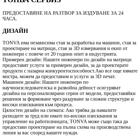
ПРЕДОСТАВЯНЕ НА РАЗТВОР ЗА ИЗДУВАНЕ ЗА 24
ЧАСА.
ДИЗАЙН
TONVA има независима стая за разработка на машини, стая за
проектиране на матрици, стая за 3D измервания и екип от
инженери с повече от 20 години опит в индустрията.
Примерен дизайн: Нашите инженери по дизайн на матрици
предоставят услуги за примерен дизайн, за да проектирате
продукти с пазарна конкурентоспособност.Ако все още нямате
мостра, можем да предоставим и услуги за 3D печат.
Машинен дизайн: Нашите инженери по
научноизследователска и развойна дейност осигуряват
дизайна на персонализирани серии от модели, предоставяйки
решения за формоване чрез раздуване за сложни структури и
високи изисквания към процеса.
Цялостен дизайн на схемата: Ако трябва да намалите
разходите за труд или имате по-високи изисквания за
управление на работилницата, TONVA може също така да
предостави проектиране на пълна схема на производствена
линия за вас според вашите нужди.