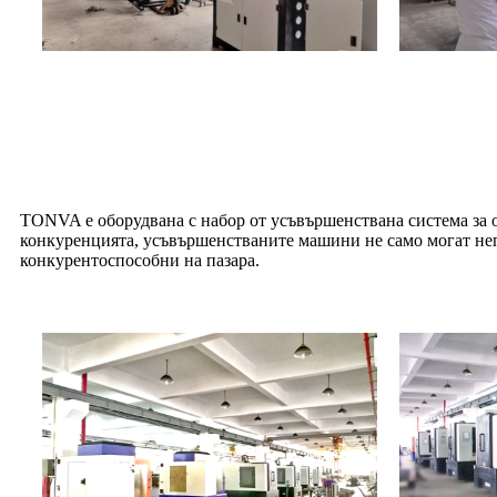
TONVA е оборудвана с набор от усъвършенствана система за о
конкуренцията, усъвършенстваните машини не само могат непр
конкурентоспособни на пазара.