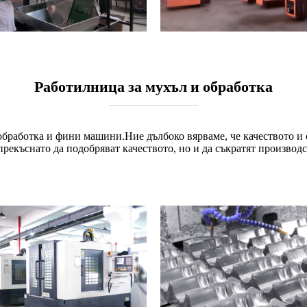
Работилница за мухъл и обработка
бработка и фини машини.Ние дълбоко вярваме, че качеството и с
екъснато да подобряват качеството, но и да съкратят производс