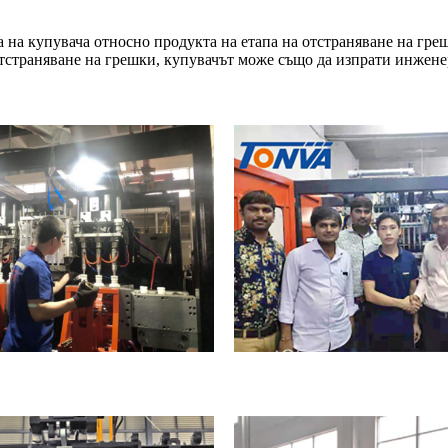
на купувача относно продукта на етапа на отстраняване на греш
тстраняване на грешки, купувачът може също да изпрати инженер