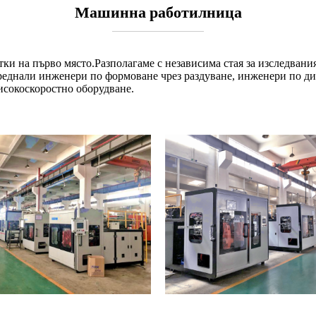
Машинна работилница
ки на първо място.Разполагаме с независима стая за изследвани
еднали инженери по формоване чрез раздуване, инженери по диз
исокоскоростно оборудване.